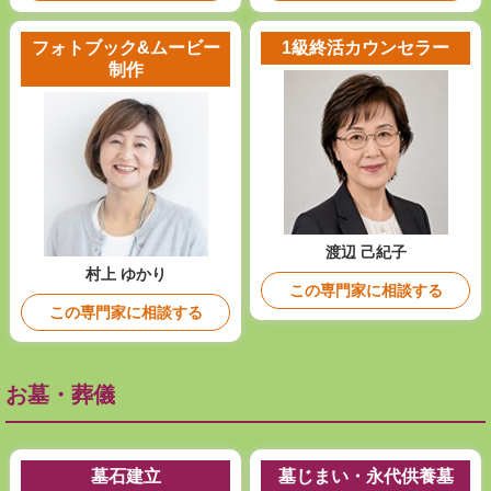
フォトブック&ムービー
1級終活カウンセラー
制作
渡辺 己紀子
村上 ゆかり
この専門家に相談する
この専門家に相談する
お墓・葬儀
墓石建立
墓じまい・永代供養墓