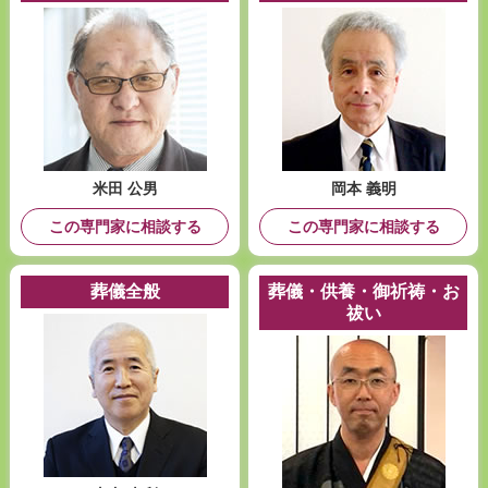
米田 公男
岡本 義明
この専門家に相談する
この専門家に相談する
葬儀全般
葬儀・供養・御祈祷・お
祓い