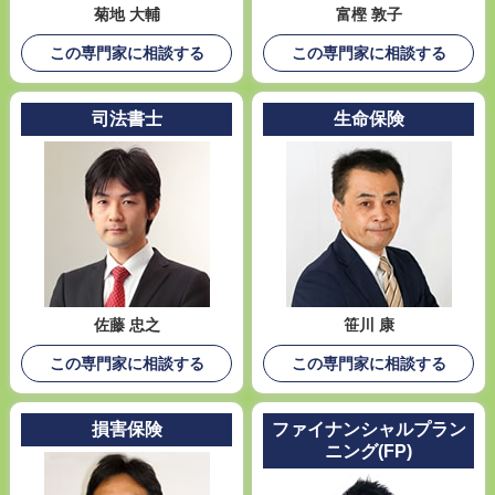
菊地 大輔
富樫 敦子
この専門家に相談する
この専門家に相談する
司法書士
生命保険
佐藤 忠之
笹川 康
この専門家に相談する
この専門家に相談する
損害保険
ファイナンシャルプラン
ニング(FP)