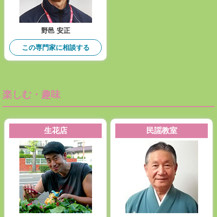
野邑 安正
この専門家に相談する
楽しむ・趣味
生花店
民謡教室