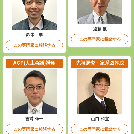
遠藤 護
鈴木 学
この専門家に相談する
この専門家に相談する
ACP(人生会議)講座
先祖調査・家系図作成
吉﨑 伸一
山口 和宣
この専門家に相談する
この専門家に相談する