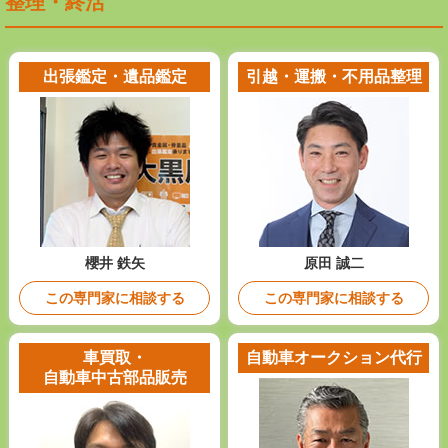
整理・終活
出張鑑定・遺品鑑定
引越・運搬・不用品整理
櫻井 鉄矢
原田 誠二
この専門家に相談する
この専門家に相談する
車買取・
自動車オークション代行
自動車中古部品販売